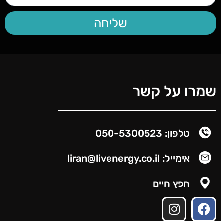
שליחה
שמרו על קשר
טלפון: 050-5300523
אימייל: liran@livenergy.co.il
חפץ חיים