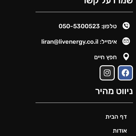
שמרו על קשר
טלפון: 050-5300523
אימייל: liran@livenergy.co.il
חפץ חיים
ניווט מהיר
דף הבית
אודות