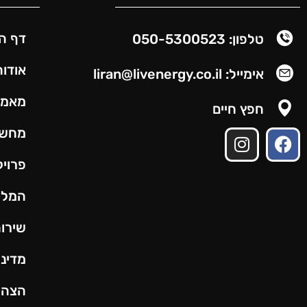
דף ה
טלפון: 050-5300523
אודות
אימייל: liran@livenergy.co.il
מאמר
חפץ חיים
מחשב
פרויק
המלצ
שירות
מדיני
הצהר