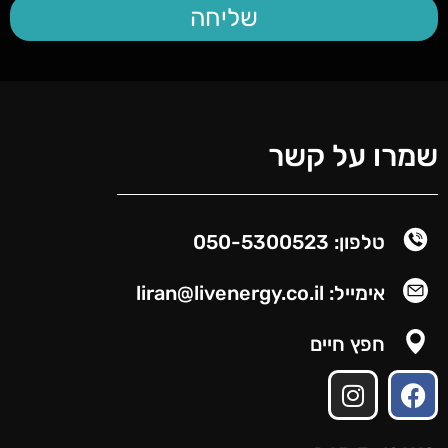
שליחה
שמרו על קשר
טלפון: 050-5300523
אימייל: liran@livenergy.co.il
חפץ חיים